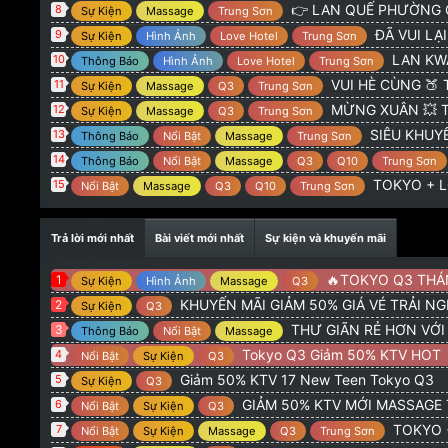
@
:
TOKYO 775 Hoàng Sa Q3 : GIẢM 50% KTV NEW 
Admin
👉 LAN QUẾ PHƯỜNG G
8
Sự Kiện
Massage
Trung Sơn
@
:
alo
orionvt15
8/2/26
ĐÃ VUI LẠI CÓ 
9
Sự Kiện
Hình Ảnh
Love Hotel
Trung Sơn
@
:
Tokio q3 có khuyên mãi giảm gia ve ko ad
Trọng Hiếu
20
LAN KWAI FONG 
10
Thông Báo
Hình Ảnh
Love Hotel
Trung Sơn
VUI HÈ CÙNG 🍑 TOKYO
11
Sự Kiện
Massage
Q3
Trung Sơn
MỪNG XUÂN 💥 TOKYO + 
12
Sự Kiện
Massage
Q3
Trung Sơn
SIÊU KHUYẾN
13
Thông Báo
Nổi Bật
Massage
Trung Sơn
14
Thông Báo
Nổi Bật
Massage
Q3
Q10
Trung Sơn
TOKYO + LQ
15
Nổi Bật
Massage
Q3
Q10
Trung Sơn
Trả lời mới nhất
Bài viết mới nhất
Sự kiện và khuyến mãi
🔥TOKYO Q3 THÁNG 5 : GI
1
Sự Kiện
Hình Ảnh
Massage
Q3
KHUYẾN MÃI GIẢM 50% GIÁ VÉ TRẢI N
2
Sự Kiện
Q3
THƯ GIÃN RẺ HƠN VỚ
3
Thông Báo
Nổi Bật
Massage
Tokyo Q3 Giảm 50% KTV HOT
4
Nổi Bật
Sự Kiện
Q3
Giảm 50% KTV 17 New Teen Tokyo Q3
5
Sự Kiện
Q3
GIẢM 50% KTV MỚI MASSAGE
6
Nổi Bật
Sự Kiện
Q3
TOKYO + LQP G
7
Nổi Bật
Sự Kiện
Massage
Q3
Trung Sơn