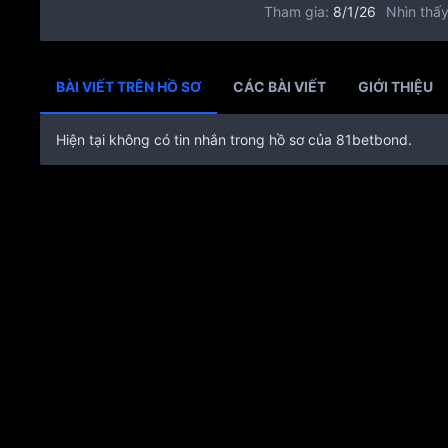
Tham gia
8/1/26
Nhìn thấy
BÀI VIẾT TRÊN HỒ SƠ
CÁC BÀI VIẾT
GIỚI THIỆU
Hiện tại không có tin nhắn trong hồ sơ của 81betbond.