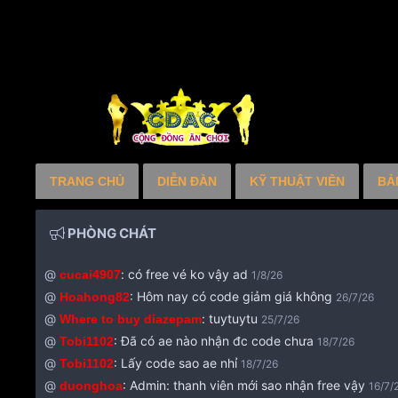
TRANG CHỦ
DIỄN ĐÀN
KỸ THUẬT VIÊN
BẢ
PHÒNG CHÁT
@
:
có free vé ko vậy ad
cucai4907
1/8/26
@
:
Hôm nay có code giảm giá không
Hoahong82
26/7/26
@
:
tuytuytu
Where to buy diazepam
25/7/26
@
:
Đã có ae nào nhận đc code chưa
Tobi1102
18/7/26
@
:
Lấy code sao ae nhỉ
Tobi1102
18/7/26
@
:
Admin: thanh viên mới sao nhận free vậy
duonghoa
16/7/