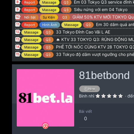
Em 03 Tokyo Q3 service đỉnh 
8
Report
Massage
Q3
Siêu nứng với em 04 Tokyo
9
Report
Massage
Q3
GIẢM 50% KTV MỚi TOKYO Qu
10
Nổi Bật
Sự Kiện
Q3
Em 30 dâm quá anh
11
Report
Hình Ảnh
Massage
Q3
33 Tokyo Đỉnh Cao Vãi L AE
12
Massage
Q3
🔥 KTV 33 TOKYO Q3: RÚNG ĐỘNG MƯ
13
Massage
Q3
PHÊ TỚI NÓC CÙNG KTV 28 TOKYO Q3: CƠN NỨN
14
Massage
Q3
33 Tokyo độ dâm vượt ngưỡng cho ph
15
Massage
Q3
81betbond
New
Binh nhì
·
đến
Bài viết
0