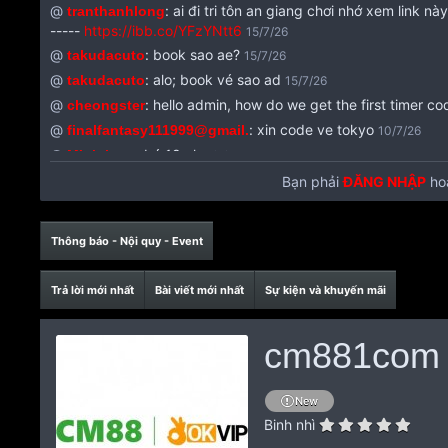
@
:
ai đi tri tôn an giang chơi nhớ xem link n
tranthanhlong
-----
https://ibb.co/YFzYNtt6
15/7/26
@
:
book sao ae?
takudacuto
15/7/26
@
:
alo; book vé sao ad
takudacuto
15/7/26
@
:
hello admin, how do we get the first timer co
cheongster
@
:
xin code ve tokyo
finalfantasy111999@gmail.
10/7/26
@
:
bé 18 ok
Minh long
9/7/26
@
:
Tokyo q3 có bác nào từng trải nghiệm bé số 5 
Mit47311
Bạn phải
ĐĂNG NHẬP
ho
@
:
Làm sao để được nhận vé free vậy ae
vipxilip1987
25/6/2
@
:
Tầm năm 2021 LQP có e 01 ngon mà h ko bít l
Jupiter68
Thông báo - Nội quy - Event
@
:
Làm sao để được cood free vé
Cyty123456
23/6/26
@
:
Làm sao để được cood feet vé
Longtiger
22/5/26
Trả lời mới nhất
Bài viết mới nhất
Sự kiện và khuyến mãi
@
:
Còn giảm giá ko add
Doctorciu
18/5/26
@
:
MASSAGE TOKYO ( 775 hoàng sa .p9.Q3) Giảm 50% 
Admin
cm881com
8/5/26
@
:
Có ai không nhỉ
Vô Diện 92
8/5/26
@
:
Làm sao lấy code á mn
noname13c
23/4/26
New
:
cần code quy nhơn ạ
Binh nhì
b78winnet22
4/4/26