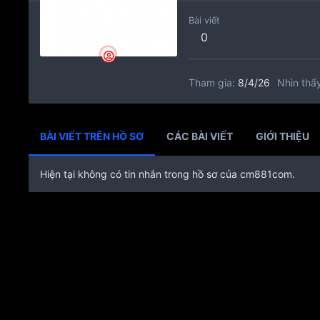
@
:
TOKYO 775 Hoàng Sa Q3 : GIẢM 50% KTV NEW 
Admin
@
:
alo
orionvt15
8/2/26
Bài viết
0
@
:
Tokio q3 có khuyên mãi giảm gia ve ko ad
Trọng Hiếu
20
Tham gia
8/4/26
Nhìn thấy
BÀI VIẾT TRÊN HỒ SƠ
CÁC BÀI VIẾT
GIỚI THIỆU
Hiện tại không có tin nhắn trong hồ sơ của cm881com.