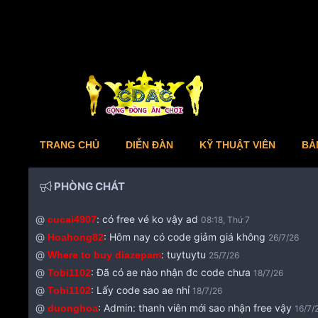
TRANG CHỦ
DIỄN ĐÀN
KỸ THUẬT VIÊN
BẢ
PHÒNG CHÁT
@
:
có free vé ko vậy ad
cucai4907
08:18, Thứ 7
@
:
Hôm nay có code giảm giá không
Hoahong82
26/7/26
@
:
tuytuytu
Where to buy diazepam
25/7/26
@
:
Đã có ae nào nhận đc code chưa
Tobi1102
18/7/26
@
:
Lấy code sao ae nhỉ
Tobi1102
18/7/26
@
:
Admin: thanh viên mới sao nhận free vậy
duonghoa
16/7/