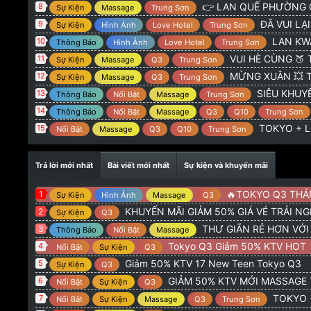
@
:
TOKYO 775 Hoàng Sa Q3 : GIẢM 50% KTV NEW 
Admin
👉 LAN QUẾ PHƯỜNG G
8
Sự Kiện
Massage
Trung Sơn
@
:
alo
orionvt15
8/2/26
ĐÃ VUI LẠI CÓ 
9
Sự Kiện
Hình Ảnh
Love Hotel
Trung Sơn
@
:
Tokio q3 có khuyên mãi giảm gia ve ko ad
Trọng Hiếu
20
LAN KWAI FONG 
10
Thông Báo
Hình Ảnh
Love Hotel
Trung Sơn
VUI HÈ CÙNG 🍑 TOKYO
11
Sự Kiện
Massage
Q3
Trung Sơn
MỪNG XUÂN 💥 TOKYO + 
12
Sự Kiện
Massage
Q3
Trung Sơn
SIÊU KHUYẾN
13
Thông Báo
Nổi Bật
Massage
Trung Sơn
14
Thông Báo
Nổi Bật
Massage
Q3
Q10
Trung Sơn
TOKYO + LQ
15
Nổi Bật
Massage
Q3
Q10
Trung Sơn
Trả lời mới nhất
Bài viết mới nhất
Sự kiện và khuyến mãi
🔥TOKYO Q3 THÁNG 5 : GI
1
Sự Kiện
Hình Ảnh
Massage
Q3
KHUYẾN MÃI GIẢM 50% GIÁ VÉ TRẢI N
2
Sự Kiện
Q3
THƯ GIÃN RẺ HƠN VỚ
3
Thông Báo
Nổi Bật
Massage
Tokyo Q3 Giảm 50% KTV HOT
4
Nổi Bật
Sự Kiện
Q3
Giảm 50% KTV 17 New Teen Tokyo Q3
5
Sự Kiện
Q3
GIẢM 50% KTV MỚI MASSAGE
6
Nổi Bật
Sự Kiện
Q3
TOKYO + LQP G
7
Nổi Bật
Sự Kiện
Massage
Q3
Trung Sơn