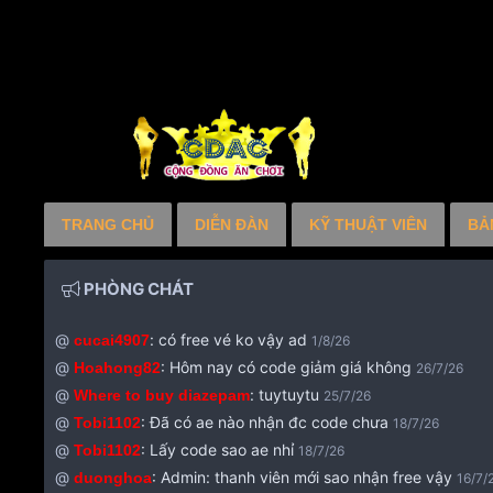
TRANG CHỦ
DIỄN ĐÀN
KỸ THUẬT VIÊN
BẢ
PHÒNG CHÁT
@
:
có free vé ko vậy ad
cucai4907
1/8/26
@
:
Hôm nay có code giảm giá không
Hoahong82
26/7/26
@
:
tuytuytu
Where to buy diazepam
25/7/26
@
:
Đã có ae nào nhận đc code chưa
Tobi1102
18/7/26
@
:
Lấy code sao ae nhỉ
Tobi1102
18/7/26
@
:
Admin: thanh viên mới sao nhận free vậy
duonghoa
16/7/