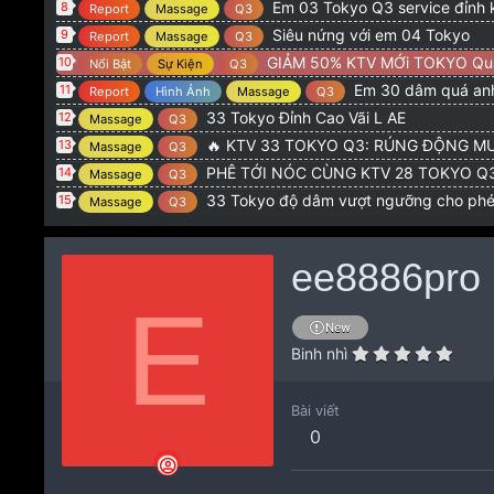
Em 03 Tokyo Q3 service đỉnh 
8
Report
Massage
Q3
Siêu nứng với em 04 Tokyo
9
Report
Massage
Q3
GIẢM 50% KTV MỚi TOKYO Qu
10
Nổi Bật
Sự Kiện
Q3
Em 30 dâm quá anh
11
Report
Hình Ảnh
Massage
Q3
33 Tokyo Đỉnh Cao Vãi L AE
12
Massage
Q3
🔥 KTV 33 TOKYO Q3: RÚNG ĐỘNG MƯ
13
Massage
Q3
PHÊ TỚI NÓC CÙNG KTV 28 TOKYO Q3: CƠN NỨN
14
Massage
Q3
33 Tokyo độ dâm vượt ngưỡng cho ph
15
Massage
Q3
ee8886pro
E
New
Binh nhì
Bài viết
0