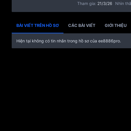
Tham gia
21/3/26
Nhìn thấ
BÀI VIẾT TRÊN HỒ SƠ
CÁC BÀI VIẾT
GIỚI THIỆU
Hiện tại không có tin nhắn trong hồ sơ của ee8886pro.