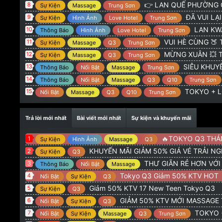
:
cần code quy nhơn ạ
b78winnet22
4/4/26
👉 LAN QUẾ PHƯỜNG G
8
Sự Kiện
Massage
Trung Sơn
@
:
TOKYO 775 Hoàng Sa Q3 : GIẢM 50% KTV NEW 
Admin
ĐÃ VUI LẠI CÓ 
9
Sự Kiện
Hình Ảnh
Love Hotel
Trung Sơn
@
:
alo
orionvt15
8/2/26
LAN KWAI FONG 
10
Thông Báo
Hình Ảnh
Love Hotel
Trung Sơn
VUI HÈ CÙNG 🍑 TOKYO
11
Sự Kiện
Massage
Q3
Trung Sơn
MỪNG XUÂN 💥 TOKYO + 
12
Sự Kiện
Massage
Q3
Trung Sơn
SIÊU KHUYẾN
13
Thông Báo
Nổi Bật
Massage
Trung Sơn
14
Thông Báo
Nổi Bật
Massage
Q3
Q10
Trung Sơn
TOKYO + LQ
15
Nổi Bật
Massage
Q3
Q10
Trung Sơn
Trả lời mới nhất
Bài viết mới nhất
Sự kiện và khuyến mãi
🔥TOKYO Q3 THÁNG 5 : GI
1
Sự Kiện
Hình Ảnh
Massage
Q3
KHUYẾN MÃI GIẢM 50% GIÁ VÉ TRẢI N
2
Sự Kiện
Q3
THƯ GIÃN RẺ HƠN VỚ
3
Thông Báo
Nổi Bật
Massage
Tokyo Q3 Giảm 50% KTV HOT
4
Nổi Bật
Sự Kiện
Q3
Giảm 50% KTV 17 New Teen Tokyo Q3
5
Sự Kiện
Q3
GIẢM 50% KTV MỚI MASSAGE
6
Nổi Bật
Sự Kiện
Q3
TOKYO + LQP G
7
Nổi Bật
Sự Kiện
Massage
Q3
Trung Sơn