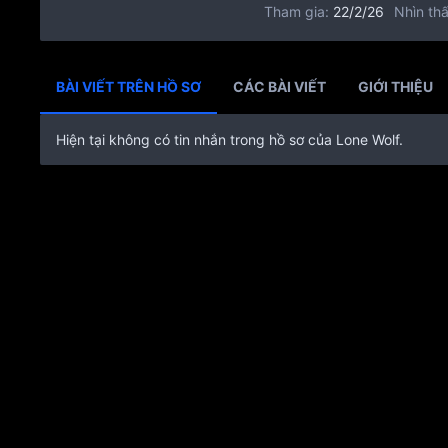
Tham gia
22/2/26
Nhìn thấ
BÀI VIẾT TRÊN HỒ SƠ
CÁC BÀI VIẾT
GIỚI THIỆU
Hiện tại không có tin nhắn trong hồ sơ của Lone Wolf.