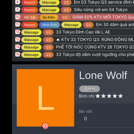
Em 03 Tokyo Q3 service đỉnh 
8
Report
Massage
Q3
Siêu nứng với em 04 Tokyo
9
Report
Massage
Q3
GIẢM 50% KTV MỚi TOKYO Qu
10
Nổi Bật
Sự Kiện
Q3
Em 30 dâm quá anh
11
Report
Hình Ảnh
Massage
Q3
33 Tokyo Đỉnh Cao Vãi L AE
12
Massage
Q3
🔥 KTV 33 TOKYO Q3: RÚNG ĐỘNG MƯ
13
Massage
Q3
PHÊ TỚI NÓC CÙNG KTV 28 TOKYO Q3: CƠN NỨN
14
Massage
Q3
33 Tokyo độ dâm vượt ngưỡng cho ph
15
Massage
Q3
Lone Wolf
L
New
Binh nhì
Bài viết
0