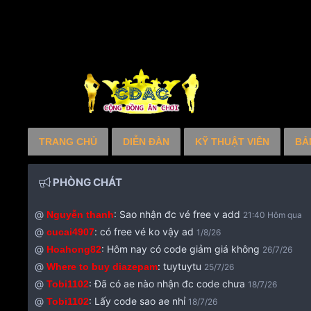
TRANG CHỦ
DIỄN ĐÀN
KỸ THUẬT VIÊN
BẢ
PHÒNG CHÁT
@
:
Sao nhận đc vé free v add
Nguyễn thanh
21:40 Hôm qua
@
:
có free vé ko vậy ad
cucai4907
1/8/26
@
:
Hôm nay có code giảm giá không
Hoahong82
26/7/26
@
:
tuytuytu
Where to buy diazepam
25/7/26
@
:
Đã có ae nào nhận đc code chưa
Tobi1102
18/7/26
@
:
Lấy code sao ae nhỉ
Tobi1102
18/7/26