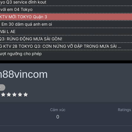
o Q3 service đỉnh kout
 với em 04 Tokyo
KTV MỚi TOKYO Quận 3
Em 30 dâm quá anh em oi
Vãi L AE
Q3: RÚNG ĐỘNG MƯA SÀI GÒN!
 KTV 28 TOKYO Q3: CƠN NỨNG VỠ ĐẬP TRONG MƯA SÀI Gon
ượt ngưỡng cho phép
88vincom
w
ì
Cảm xúc
Ratings
0