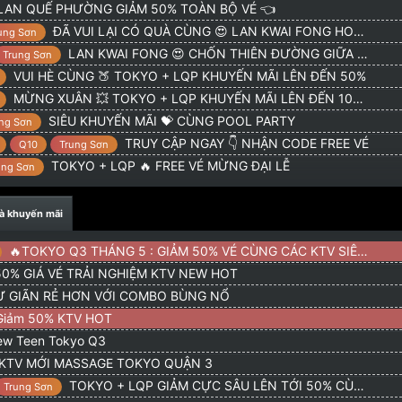
LAN QUẾ PHƯỜNG GIẢM 50% TOÀN BỘ VÉ 👈
giảm gia ve ko ad
20/1/26
ĐÃ VUI LẠI CÓ QUÀ CÙNG 😍 LAN KWAI FONG HOTEL
ung Sơn
LAN KWAI FONG 😍 CHỐN THIÊN ĐƯỜNG GIỮA LÒNG THÀNH PHỐ
Trung Sơn
VUI HÈ CÙNG 🍑 TOKYO + LQP KHUYẾN MÃI LÊN ĐẾN 50%
MỪNG XUÂN 💥 TOKYO + LQP KHUYẾN MÃI LÊN ĐẾN 100% 💥
SIÊU KHUYẾN MÃI 💝 CÙNG POOL PARTY
ng Sơn
TRUY CẬP NGAY 👇 NHẬN CODE FREE VÉ
Q10
Trung Sơn
TOKYO + LQP 🔥 FREE VÉ MỪNG ĐẠI LỄ
ung Sơn
và khuyến mãi
🔥TOKYO Q3 THÁNG 5 : GIẢM 50% VÉ CÙNG CÁC KTV SIÊU HOT
0% GIÁ VÉ TRẢI NGHIỆM KTV NEW HOT
 GIÃN RẺ HƠN VỚI COMBO BÙNG NỔ
Giảm 50% KTV HOT
ew Teen Tokyo Q3
KTV MỚI MASSAGE TOKYO QUẬN 3
TOKYO + LQP GIẢM CỰC SÂU LÊN TỚI 50% CÙNG CODE FREE
Trung Sơn