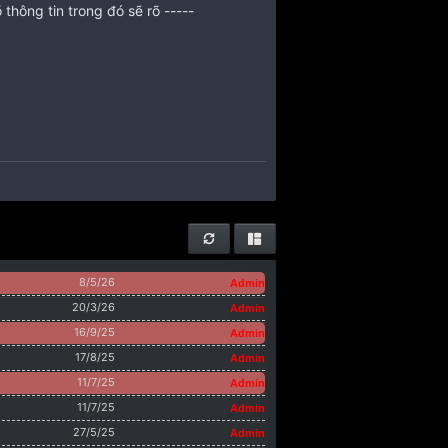
 thông tin trong đó sẽ rõ -----
8/5/26
Admin
20/3/26
Admin
tline : 0933109839
8/5/26
16/9/25
Admin
17/8/25
Admin
11/7/25
Admin
11/7/25
Admin
27/5/25
Admin