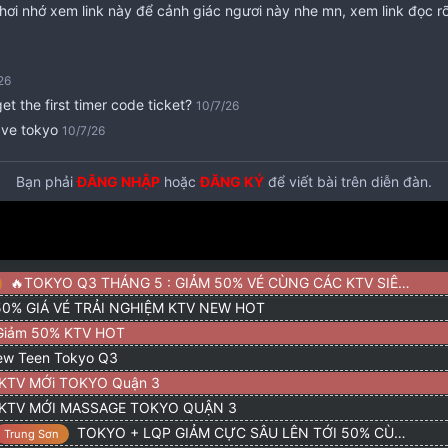
 chơi nhớ xem link này để cảnh giác ngươi này nhe mn, xem link đọc rõ
26
t the first timer code ticket?
10/7/26
 ve tokyo
10/7/26
rải nghiệm bé số 5 cho em xin rv
Bạn phải
ĐĂNG NHẬP
hoặc
ĐĂNG KÝ
6/7/26
để viết bài trên diễn đàn.
é free vậy ae
25/6/26
ngon mà h ko bít làm ở đâu.
24/6/26
ree vé
23/6/26
t vé
22/5/26
🔥TOKYO Q3 THÁNG 5 : GIẢM 50% VÉ CÙNG CÁC KTV SIÊU HOT
26
0% GIÁ VÉ TRẢI NGHIỆM KTV NEW HOT
a .p9.Q3) Giảm 50% code vé KTV 11,22,05 ( new, xinh) Liên hệ Ho
Giảm 50% KTV HOT
ew Teen Tokyo Q3
3/4/26
KTV MỚi TOKYO Quận 3
26
KTV MỚI MASSAGE TOKYO QUẬN 3
IẢM 50% KTV NEW HOT - AE LIÊN HỆ HOTLINE 0933109839
20/3/26
TOKYO + LQP GIẢM CỰC SÂU LÊN TỚI 50% CÙNG CODE FREE
Trung Sơn