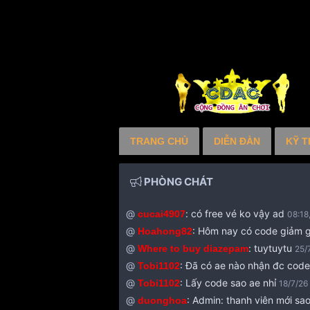
TRANG CHỦ
DIỄN ĐÀN
KỸ T
PHÒNG CHÁT
@
:
có free vé ko vậy ad
cucai4907
08:18
@
:
Hôm nay có code giảm g
Hoahong82
@
:
tuytuytu
Where to buy diazepam
25/
@
:
Đã có ae nào nhận đc cod
Tobi1102
@
:
Lấy code sao ae nhỉ
Tobi1102
18/7/26
@
:
Admin: thanh viên mới sao
duonghoa