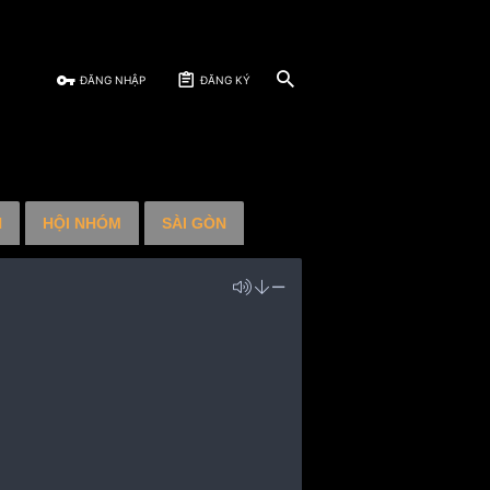
ĐĂNG NHẬP
ĐĂNG KÝ
N
HỘI NHÓM
SÀI GÒN