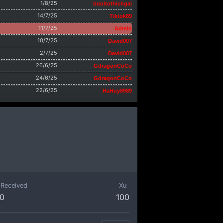
1/8/25
buoitothichgai
14/7/25
Tiktok89
11/7/25
Admin
10/7/25
David007
2/7/25
David007
26/6/25
GdragonCoCo
24/6/25
GdragonCoCo
22/6/25
HaHuy8989
 Received
Xu
0
100