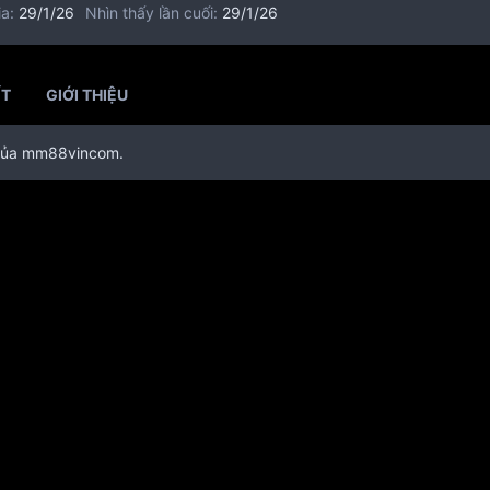
ia
29/1/26
Nhìn thấy lần cuối
29/1/26
ẾT
GIỚI THIỆU
ơ của mm88vincom.