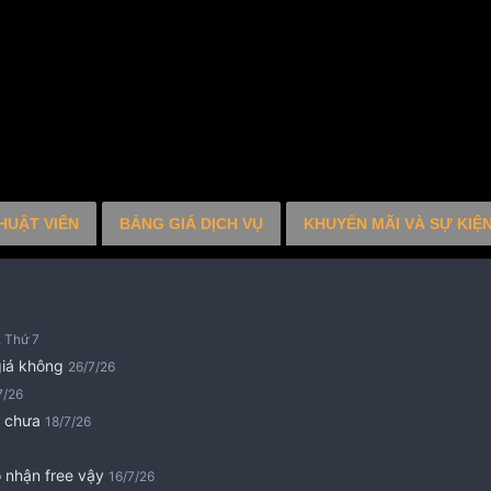
HUẬT VIÊN
BẢNG GIÁ DỊCH VỤ
KHUYẾN MÃI VÀ SỰ KIỆ
, Thứ 7
iá không
26/7/26
7/26
e chưa
18/7/26
 nhận free vậy
16/7/26