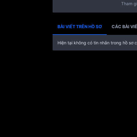
Tham g
BÀI VIẾT TRÊN HỒ SƠ
CÁC BÀI VI
Hiện tại không có tin nhắn trong hồ s