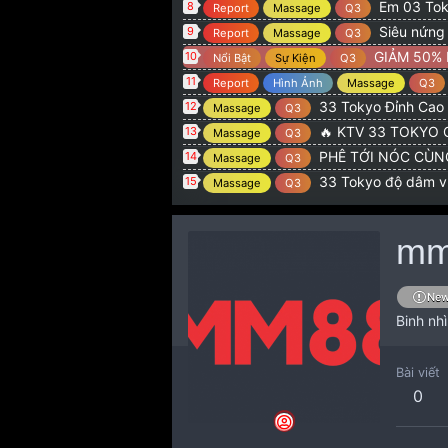
Em 03 Toky
8
Report
Massage
Q3
Siêu nứng
9
Report
Massage
Q3
GIẢM 50% 
10
Nổi Bật
Sự Kiện
Q3
11
Report
Hình Ảnh
Massage
Q3
33 Tokyo Đỉnh Cao 
12
Massage
Q3
🔥 KTV 33 TOKYO 
13
Massage
Q3
PHÊ TỚI NÓC CÙNG
14
Massage
Q3
33 Tokyo độ dâm v
15
Massage
Q3
mm
Ne
Binh nh
Bài viết
0