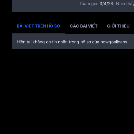
Tham gia
3/4/26
Nhìn thấy
BÀI VIẾT TRÊN HỒ SƠ
CÁC BÀI VIẾT
GIỚI THIỆU
Hiện tại không có tin nhắn trong hồ sơ của nowgoalloans.