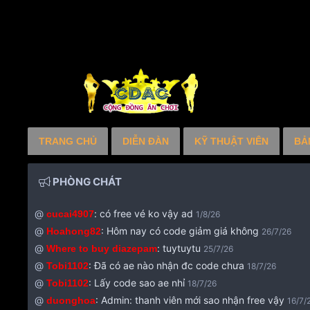
TRANG CHỦ
DIỄN ĐÀN
KỸ THUẬT VIÊN
BẢ
PHÒNG CHÁT
@
:
có free vé ko vậy ad
cucai4907
1/8/26
@
:
Hôm nay có code giảm giá không
Hoahong82
26/7/26
@
:
tuytuytu
Where to buy diazepam
25/7/26
@
:
Đã có ae nào nhận đc code chưa
Tobi1102
18/7/26
@
:
Lấy code sao ae nhỉ
Tobi1102
18/7/26
@
:
Admin: thanh viên mới sao nhận free vậy
duonghoa
16/7/