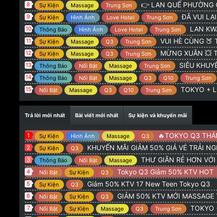
@
:
TOKYO 775 Hoàng Sa Q3 : GIẢM 50% KTV NEW 
Admin
👉 LAN QUẾ PHƯỜNG G
8
Sự Kiện
Massage
Trung Sơn
@
:
alo
orionvt15
8/2/26
ĐÃ VUI LẠI CÓ 
9
Sự Kiện
Hình Ảnh
Love Hotel
Trung Sơn
@
:
Tokio q3 có khuyên mãi giảm gia ve ko ad
Trọng Hiếu
20
LAN KWAI FONG 
10
Thông Báo
Hình Ảnh
Love Hotel
Trung Sơn
VUI HÈ CÙNG 🍑 TOKYO
11
Sự Kiện
Massage
Q3
Trung Sơn
MỪNG XUÂN 💥 TOKYO + 
12
Sự Kiện
Massage
Q3
Trung Sơn
SIÊU KHUYẾN
13
Thông Báo
Nổi Bật
Massage
Trung Sơn
14
Thông Báo
Nổi Bật
Massage
Q3
Q10
Trung Sơn
TOKYO + LQ
15
Nổi Bật
Massage
Q3
Q10
Trung Sơn
Trả lời mới nhất
Bài viết mới nhất
Sự kiện và khuyến mãi
🔥TOKYO Q3 THÁNG 5 : GI
1
Sự Kiện
Hình Ảnh
Massage
Q3
KHUYẾN MÃI GIẢM 50% GIÁ VÉ TRẢI N
2
Sự Kiện
Q3
THƯ GIÃN RẺ HƠN VỚ
3
Thông Báo
Nổi Bật
Massage
Tokyo Q3 Giảm 50% KTV HOT
4
Nổi Bật
Sự Kiện
Q3
Giảm 50% KTV 17 New Teen Tokyo Q3
5
Sự Kiện
Q3
GIẢM 50% KTV MỚI MASSAGE
6
Nổi Bật
Sự Kiện
Q3
TOKYO + LQP G
7
Nổi Bật
Sự Kiện
Massage
Q3
Trung Sơn