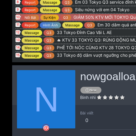
Em 03 Tokyo Q3 service đỉnh 
8
Report
Massage
Q3
Siêu nứng với em 04 Tokyo
9
Report
Massage
Q3
GIẢM 50% KTV MỚi TOKYO Qu
10
Nổi Bật
Sự Kiện
Q3
Em 30 dâm quá anh
11
Report
Hình Ảnh
Massage
Q3
33 Tokyo Đỉnh Cao Vãi L AE
12
Massage
Q3
🔥 KTV 33 TOKYO Q3: RÚNG ĐỘNG MƯ
13
Massage
Q3
PHÊ TỚI NÓC CÙNG KTV 28 TOKYO Q3: CƠN NỨN
14
Massage
Q3
33 Tokyo độ dâm vượt ngưỡng cho ph
15
Massage
Q3
nowgoalloa
N
New
Binh nhì
Bài viết
0