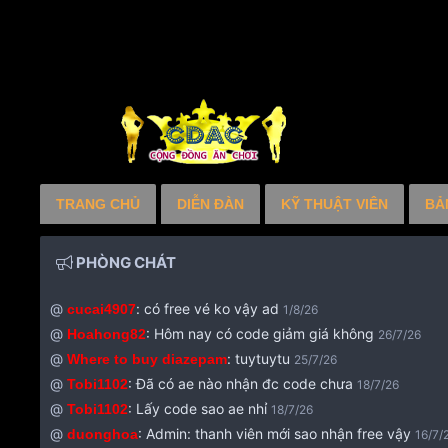
TRANG CHỦ
DIỄN ĐÀN
KỸ THUẬT VIÊN
BẢ
PHÒNG CHÁT
@
:
có free vé ko vậy ad
cucai4907
1/8/26
@
:
Hôm nay có code giảm giá không
Hoahong82
26/7/26
@
:
tuytuytu
Where to buy diazepam
25/7/26
@
:
Đã có ae nào nhận đc code chưa
Tobi1102
18/7/26
@
:
Lấy code sao ae nhỉ
Tobi1102
18/7/26
@
:
Admin: thanh viên mới sao nhận free vậy
duonghoa
16/7/