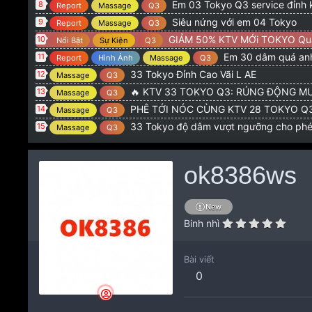
Em 03 Tokyo Q3 service đỉnh 
8
Report
Massage
Q3
Siêu nứng với em 04 Tokyo
9
Report
Massage
Q3
GIẢM 50% KTV MỚi TOKYO Qu
10
Nổi Bật
Sự Kiện
Q3
Em 30 dâm quá anh
11
Report
Hình Ảnh
Massage
Q3
33 Tokyo Đỉnh Cao Vãi L AE
12
Massage
Q3
🔥 KTV 33 TOKYO Q3: RÚNG ĐỘNG MƯ
13
Massage
Q3
PHÊ TỚI NÓC CÙNG KTV 28 TOKYO Q3: CƠN NỨN
14
Massage
Q3
33 Tokyo độ dâm vượt ngưỡng cho ph
15
Massage
Q3
ok8386ws
New
Binh nhì
Bài viết
0