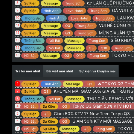
@
:
TOKYO 775 Hoàng Sa Q3 : GIẢM 50% KTV NEW 
Admin
👉 LAN QUẾ PHƯỜNG G
8
Sự Kiện
Massage
Trung Sơn
@
:
alo
orionvt15
8/2/26
ĐÃ VUI LẠI CÓ 
9
Sự Kiện
Hình Ảnh
Love Hotel
Trung Sơn
@
:
Tokio q3 có khuyên mãi giảm gia ve ko ad
Trọng Hiếu
20
LAN KWAI FONG 
10
Thông Báo
Hình Ảnh
Love Hotel
Trung Sơn
VUI HÈ CÙNG 🍑 TOKYO
11
Sự Kiện
Massage
Q3
Trung Sơn
MỪNG XUÂN 💥 TOKYO + 
12
Sự Kiện
Massage
Q3
Trung Sơn
SIÊU KHUYẾN
13
Thông Báo
Nổi Bật
Massage
Trung Sơn
14
Thông Báo
Nổi Bật
Massage
Q3
Q10
Trung Sơn
TOKYO + LQ
15
Nổi Bật
Massage
Q3
Q10
Trung Sơn
Trả lời mới nhất
Bài viết mới nhất
Sự kiện và khuyến mãi
🔥TOKYO Q3 THÁNG 5 : GI
1
Sự Kiện
Hình Ảnh
Massage
Q3
KHUYẾN MÃI GIẢM 50% GIÁ VÉ TRẢI N
2
Sự Kiện
Q3
THƯ GIÃN RẺ HƠN VỚ
3
Thông Báo
Nổi Bật
Massage
Tokyo Q3 Giảm 50% KTV HOT
4
Nổi Bật
Sự Kiện
Q3
Giảm 50% KTV 17 New Teen Tokyo Q3
5
Sự Kiện
Q3
GIẢM 50% KTV MỚI MASSAGE
6
Nổi Bật
Sự Kiện
Q3
TOKYO + LQP G
7
Nổi Bật
Sự Kiện
Massage
Q3
Trung Sơn