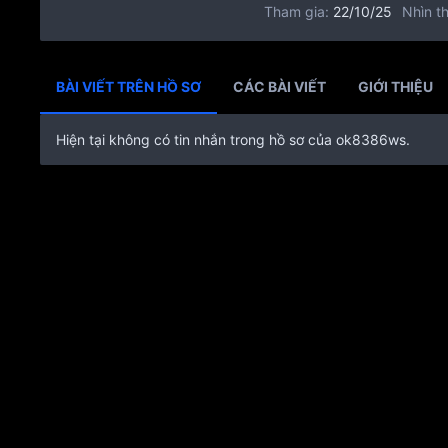
Tham gia
22/10/25
Nhìn th
BÀI VIẾT TRÊN HỒ SƠ
CÁC BÀI VIẾT
GIỚI THIỆU
Hiện tại không có tin nhắn trong hồ sơ của ok8386ws.