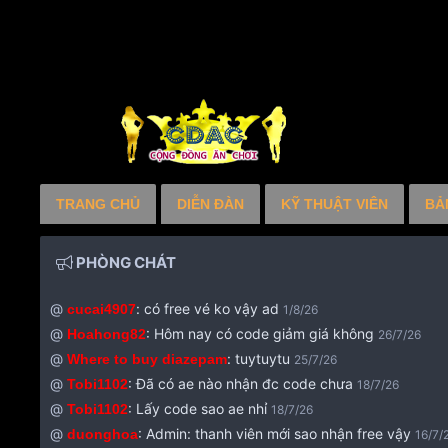
TRANG CHỦ
DIỄN ĐÀN
KỸ THUẬT VIÊN
BẢ
PHÒNG CHÁT
@
:
có free vé ko vậy ad
cucai4907
1/8/26
@
:
Hôm nay có code giảm giá không
Hoahong82
26/7/26
@
:
tuytuytu
Where to buy diazepam
25/7/26
@
:
Đã có ae nào nhận đc code chưa
Tobi1102
18/7/26
@
:
Lấy code sao ae nhỉ
Tobi1102
18/7/26
@
:
Admin: thanh viên mới sao nhận free vậy
duonghoa
16/7/