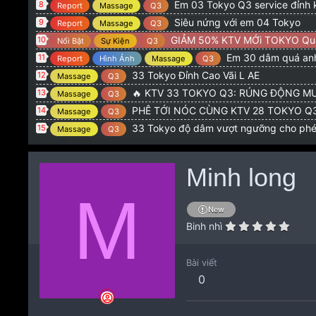
Em 03 Tokyo Q3 service đỉnh 
8
Report
Massage
Q3
Siêu nứng với em 04 Tokyo
9
Report
Massage
Q3
GIẢM 50% KTV MỚi TOKYO Qu
10
Nổi Bật
Sự Kiện
Q3
Em 30 dâm quá anh
11
Report
Hình Ảnh
Massage
Q3
33 Tokyo Đỉnh Cao Vãi L AE
12
Massage
Q3
🔥 KTV 33 TOKYO Q3: RÚNG ĐỘNG MƯ
13
Massage
Q3
PHÊ TỚI NÓC CÙNG KTV 28 TOKYO Q3: CƠN NỨN
14
Massage
Q3
33 Tokyo độ dâm vượt ngưỡng cho ph
15
Massage
Q3
Minh long
M
New
Binh nhì
Bài viết
0