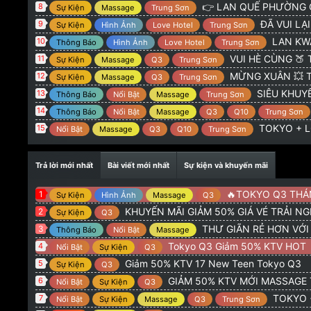
@
:
TOKYO 775 Hoàng Sa Q3 : GIẢM 50% KTV NEW 
Admin
👉 LAN QUẾ PHƯỜNG G
8
Sự Kiện
Massage
Trung Sơn
@
:
alo
orionvt15
8/2/26
ĐÃ VUI LẠI CÓ 
9
Sự Kiện
Hình Ảnh
Love Hotel
Trung Sơn
@
:
Tokio q3 có khuyên mãi giảm gia ve ko ad
Trọng Hiếu
20
LAN KWAI FONG 
10
Thông Báo
Hình Ảnh
Love Hotel
Trung Sơn
VUI HÈ CÙNG 🍑 TOKYO
11
Sự Kiện
Massage
Q3
Trung Sơn
MỪNG XUÂN 💥 TOKYO + 
12
Sự Kiện
Massage
Q3
Trung Sơn
SIÊU KHUYẾN
13
Thông Báo
Nổi Bật
Massage
Trung Sơn
14
Thông Báo
Nổi Bật
Massage
Q3
Q10
Trung Sơn
TOKYO + LQ
15
Nổi Bật
Massage
Q3
Q10
Trung Sơn
Trả lời mới nhất
Bài viết mới nhất
Sự kiện và khuyến mãi
🔥TOKYO Q3 THÁNG 5 : GI
1
Sự Kiện
Hình Ảnh
Massage
Q3
KHUYẾN MÃI GIẢM 50% GIÁ VÉ TRẢI N
2
Sự Kiện
Q3
THƯ GIÃN RẺ HƠN VỚ
3
Thông Báo
Nổi Bật
Massage
Tokyo Q3 Giảm 50% KTV HOT
4
Nổi Bật
Sự Kiện
Q3
Giảm 50% KTV 17 New Teen Tokyo Q3
5
Sự Kiện
Q3
GIẢM 50% KTV MỚI MASSAGE
6
Nổi Bật
Sự Kiện
Q3
TOKYO + LQP G
7
Nổi Bật
Sự Kiện
Massage
Q3
Trung Sơn