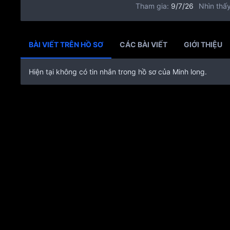
Tham gia
9/7/26
Nhìn thấy
BÀI VIẾT TRÊN HỒ SƠ
CÁC BÀI VIẾT
GIỚI THIỆU
Hiện tại không có tin nhắn trong hồ sơ của Minh long.