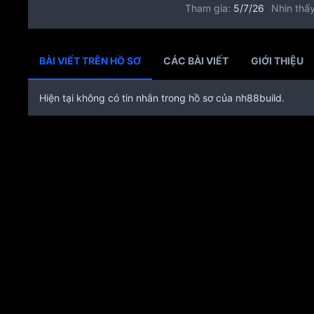
Tham gia
5/7/26
Nhìn thấy
BÀI VIẾT TRÊN HỒ SƠ
CÁC BÀI VIẾT
GIỚI THIỆU
Hiện tại không có tin nhắn trong hồ sơ của nh88build.