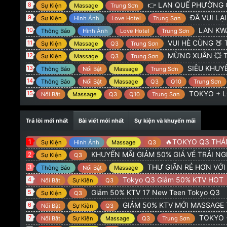
@
:
TOKYO 775 Hoàng Sa Q3 : GIẢM 50% KTV NEW 
Admin
👉 LAN QUẾ PHƯỜNG G
8
Sự Kiện
Massage
Trung Sơn
@
:
alo
orionvt15
8/2/26
ĐÃ VUI LẠI CÓ 
9
Sự Kiện
Hình Ảnh
Love Hotel
Trung Sơn
@
:
Tokio q3 có khuyên mãi giảm gia ve ko ad
Trọng Hiếu
20
LAN KWAI FONG 
10
Thông Báo
Hình Ảnh
Love Hotel
Trung Sơn
VUI HÈ CÙNG 🍑 TOKYO
11
Sự Kiện
Massage
Q3
Trung Sơn
MỪNG XUÂN 💥 TOKYO + 
12
Sự Kiện
Massage
Q3
Trung Sơn
SIÊU KHUYẾN
13
Thông Báo
Nổi Bật
Massage
Trung Sơn
14
Thông Báo
Nổi Bật
Massage
Q3
Q10
Trung Sơn
TOKYO + LQ
15
Nổi Bật
Massage
Q3
Q10
Trung Sơn
Trả lời mới nhất
Bài viết mới nhất
Sự kiện và khuyến mãi
🔥TOKYO Q3 THÁNG 5 : GI
1
Sự Kiện
Hình Ảnh
Massage
Q3
KHUYẾN MÃI GIẢM 50% GIÁ VÉ TRẢI N
2
Sự Kiện
Q3
THƯ GIÃN RẺ HƠN VỚ
3
Thông Báo
Nổi Bật
Massage
Tokyo Q3 Giảm 50% KTV HOT
4
Nổi Bật
Sự Kiện
Q3
Giảm 50% KTV 17 New Teen Tokyo Q3
5
Sự Kiện
Q3
GIẢM 50% KTV MỚI MASSAGE
6
Nổi Bật
Sự Kiện
Q3
TOKYO + LQP G
7
Nổi Bật
Sự Kiện
Massage
Q3
Trung Sơn