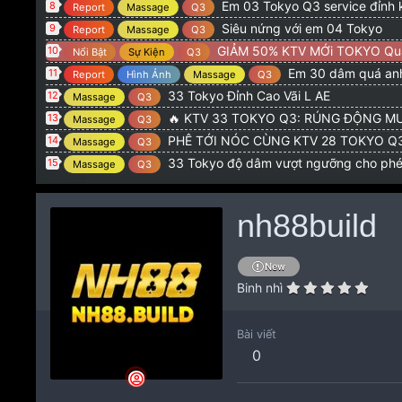
Em 03 Tokyo Q3 service đỉnh 
8
Report
Massage
Q3
Siêu nứng với em 04 Tokyo
9
Report
Massage
Q3
GIẢM 50% KTV MỚi TOKYO Qu
10
Nổi Bật
Sự Kiện
Q3
Em 30 dâm quá anh
11
Report
Hình Ảnh
Massage
Q3
33 Tokyo Đỉnh Cao Vãi L AE
12
Massage
Q3
🔥 KTV 33 TOKYO Q3: RÚNG ĐỘNG MƯ
13
Massage
Q3
PHÊ TỚI NÓC CÙNG KTV 28 TOKYO Q3: CƠN NỨN
14
Massage
Q3
33 Tokyo độ dâm vượt ngưỡng cho ph
15
Massage
Q3
nh88build
New
Binh nhì
Bài viết
0