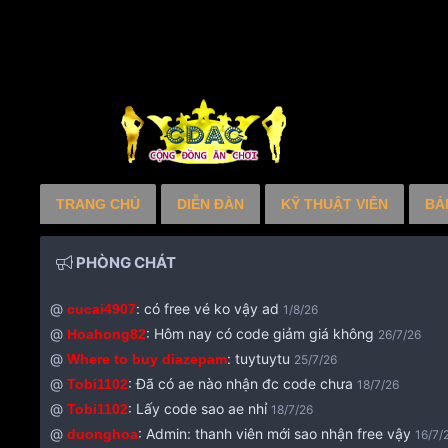
TRANG CHỦ
DIỄN ĐÀN
KỸ THUẬT VIÊN
BẢ
PHÒNG CHÁT
@
:
có free vé ko vậy ad
cucai4907
1/8/26
@
:
Hôm nay có code giảm giá không
Hoahong82
26/7/26
@
:
tuytuytu
Where to buy diazepam
25/7/26
@
:
Đã có ae nào nhận đc code chưa
Tobi1102
18/7/26
@
:
Lấy code sao ae nhỉ
Tobi1102
18/7/26
@
:
Admin: thanh viên mới sao nhận free vậy
duonghoa
16/7/