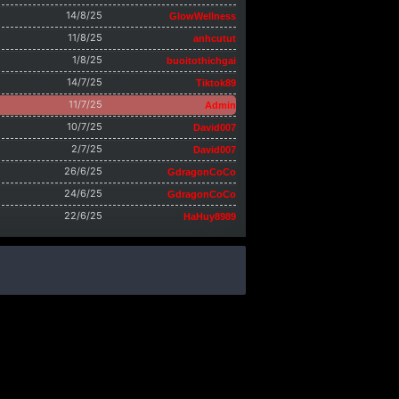
14/8/25
GlowWellness
11/8/25
anhcutut
1/8/25
buoitothichgai
14/7/25
Tiktok89
11/7/25
Admin
10/7/25
David007
2/7/25
David007
26/6/25
GdragonCoCo
24/6/25
GdragonCoCo
22/6/25
HaHuy8989