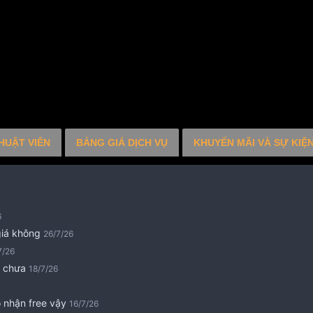
HUẬT VIÊN
BẢNG GIÁ DỊCH VỤ
KHUYẾN MÃI VÀ SỰ KIỆ
6
iá không
26/7/26
7/26
e chưa
18/7/26
 nhận free vậy
16/7/26