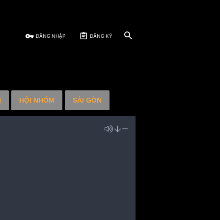
ĐĂNG NHẬP
ĐĂNG KÝ
N
HỘI NHÓM
SÀI GÒN