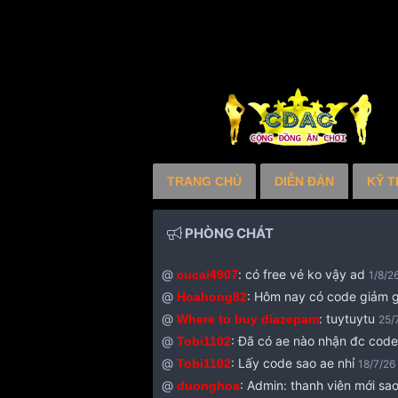
TRANG CHỦ
DIỄN ĐÀN
KỸ T
PHÒNG CHÁT
@
:
có free vé ko vậy ad
cucai4907
1/8/2
@
:
Hôm nay có code giảm g
Hoahong82
@
:
tuytuytu
Where to buy diazepam
25/
@
:
Đã có ae nào nhận đc cod
Tobi1102
@
:
Lấy code sao ae nhỉ
Tobi1102
18/7/26
@
:
Admin: thanh viên mới sao
duonghoa