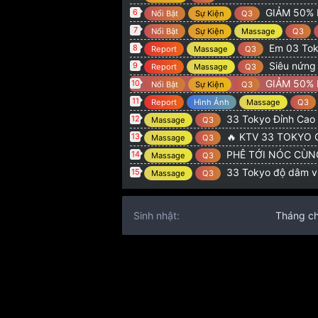
GIẢM 50% 
6
Nổi Bật
Sự Kiện
Q3
7
Nổi Bật
Sự Kiện
Massage
Q3
Em 03 Toky
8
Report
Massage
Q3
Siêu nứng
9
Report
Massage
Q3
GIẢM 50% 
10
Nổi Bật
Sự Kiện
Q3
11
Report
Hình Ảnh
Massage
Q3
33 Tokyo Đỉnh Cao 
12
Massage
Q3
🔥 KTV 33 TOKYO 
13
Massage
Q3
PHÊ TỚI NÓC CÙNG
14
Massage
Q3
33 Tokyo độ dâm v
15
Massage
Q3
Sinh nhật
Tháng ch