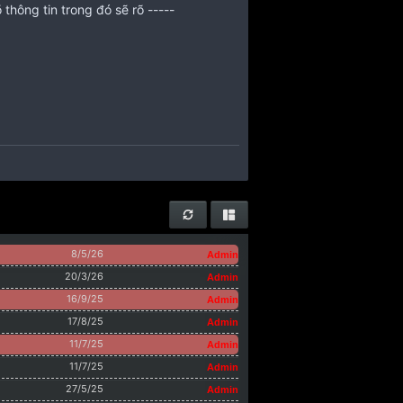
 thông tin trong đó sẽ rõ -----
8/5/26
Admin
20/3/26
Admin
tline : 0933109839
8/5/26
16/9/25
Admin
17/8/25
Admin
11/7/25
Admin
11/7/25
Admin
27/5/25
Admin