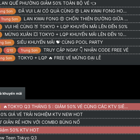
LAN QUẾ PHƯỜNG GIẢM 50% TOÀN BỘ VÉ 👈
giảm gia ve ko ad
20/1/26
ĐÃ VUI LẠI CÓ QUÀ CÙNG 😍 LAN KWAI FONG HOTEL
ung Sơn
LAN KWAI FONG 😍 CHỐN THIÊN ĐƯỜNG GIỮA LÒNG THÀNH PHỐ
Trung Sơn
VUI HÈ CÙNG 🍑 TOKYO + LQP KHUYẾN MÃI LÊN ĐẾN 50%
MỪNG XUÂN 💥 TOKYO + LQP KHUYẾN MÃI LÊN ĐẾN 100% 💥
SIÊU KHUYẾN MÃI 💝 CÙNG POOL PARTY
ng Sơn
TRUY CẬP NGAY 👇 NHẬN CODE FREE VÉ
Q10
Trung Sơn
TOKYO + LQP 🔥 FREE VÉ MỪNG ĐẠI LỄ
ung Sơn
và khuyến mãi
🔥TOKYO Q3 THÁNG 5 : GIẢM 50% VÉ CÙNG CÁC KTV SIÊU HOT
0% GIÁ VÉ TRẢI NGHIỆM KTV NEW HOT
 GIÃN RẺ HƠN VỚI COMBO BÙNG NỔ
Giảm 50% KTV HOT
ew Teen Tokyo Q3