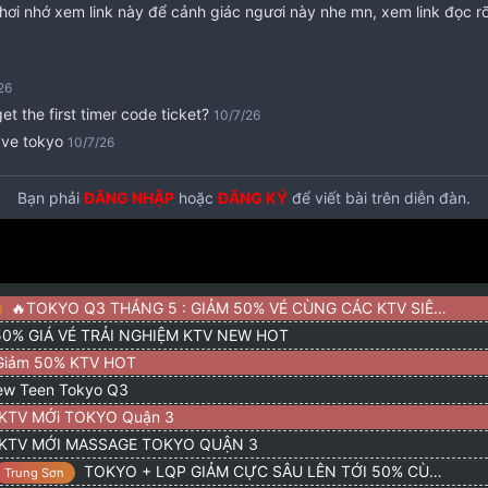
 chơi nhớ xem link này để cảnh giác ngươi này nhe mn, xem link đọc rõ
26
t the first timer code ticket?
10/7/26
 ve tokyo
10/7/26
rải nghiệm bé số 5 cho em xin rv
Bạn phải
ĐĂNG NHẬP
hoặc
ĐĂNG KÝ
6/7/26
để viết bài trên diễn đàn.
é free vậy ae
25/6/26
ngon mà h ko bít làm ở đâu.
24/6/26
ree vé
23/6/26
t vé
22/5/26
🔥TOKYO Q3 THÁNG 5 : GIẢM 50% VÉ CÙNG CÁC KTV SIÊU HOT
26
0% GIÁ VÉ TRẢI NGHIỆM KTV NEW HOT
a .p9.Q3) Giảm 50% code vé KTV 11,22,05 ( new, xinh) Liên hệ Ho
Giảm 50% KTV HOT
ew Teen Tokyo Q3
3/4/26
KTV MỚi TOKYO Quận 3
26
KTV MỚI MASSAGE TOKYO QUẬN 3
IẢM 50% KTV NEW HOT - AE LIÊN HỆ HOTLINE 0933109839
20/3/26
TOKYO + LQP GIẢM CỰC SÂU LÊN TỚI 50% CÙNG CODE FREE
Trung Sơn