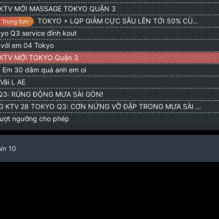
KTV MỚI MASSAGE TOKYO QUẬN 3
TOKYO + LQP GIẢM CỰC SÂU LÊN TỚI 50% CÙNG CODE FREE
Trung Sơn
o Q3 service đỉnh kout
 với em 04 Tokyo
KTV MỚi TOKYO Quận 3
Em 30 dâm quá anh em oi
Vãi L AE
Q3: RÚNG ĐỘNG MƯA SÀI GÒN!
 KTV 28 TOKYO Q3: CƠN NỨNG VỠ ĐẬP TRONG MƯA SÀI Gon
ượt ngưỡng cho phép
ín 10