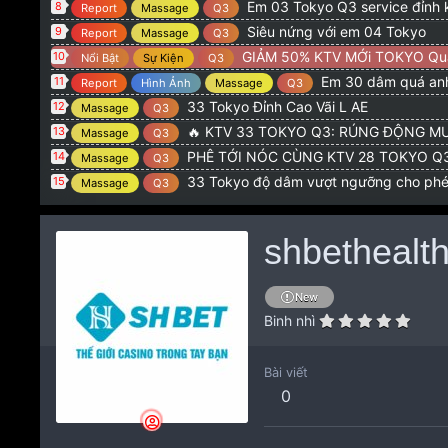
Em 03 Tokyo Q3 service đỉnh 
8
Report
Massage
Q3
Siêu nứng với em 04 Tokyo
9
Report
Massage
Q3
GIẢM 50% KTV MỚi TOKYO Qu
10
Nổi Bật
Sự Kiện
Q3
Em 30 dâm quá anh
11
Report
Hình Ảnh
Massage
Q3
33 Tokyo Đỉnh Cao Vãi L AE
12
Massage
Q3
🔥 KTV 33 TOKYO Q3: RÚNG ĐỘNG MƯ
13
Massage
Q3
PHÊ TỚI NÓC CÙNG KTV 28 TOKYO Q3: CƠN NỨN
14
Massage
Q3
33 Tokyo độ dâm vượt ngưỡng cho ph
15
Massage
Q3
shbethealt
New
Binh nhì
Bài viết
0