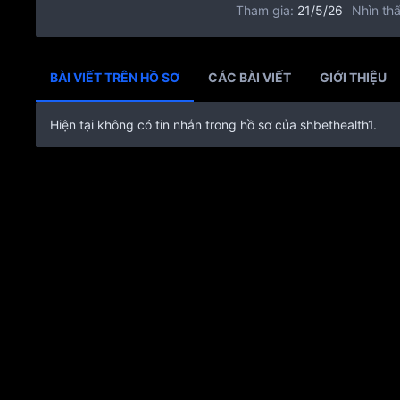
Tham gia
21/5/26
Nhìn thấ
BÀI VIẾT TRÊN HỒ SƠ
CÁC BÀI VIẾT
GIỚI THIỆU
Hiện tại không có tin nhắn trong hồ sơ của shbethealth1.