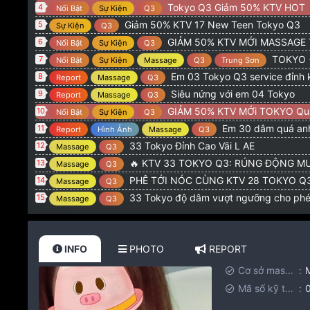
Tokyo Q3 Giảm 50% KTV HOT
4
Nổi Bật
Sự Kiện
Q3
Giảm 50% KTV 17 New Teen Tokyo Q3
5
Sự Kiện
Q3
GIẢM 50% KTV MỚI MASSAGE
6
Nổi Bật
Sự Kiện
Q3
TOKYO + LQP G
7
Nổi Bật
Sự Kiện
Massage
Q3
Trung Sơn
Em 03 Tokyo Q3 service đỉnh 
8
Report
Massage
Q3
Siêu nứng với em 04 Tokyo
9
Report
Massage
Q3
GIẢM 50% KTV MỚi TOKYO Qu
10
Nổi Bật
Sự Kiện
Q3
Em 30 dâm quá anh
11
Report
Hình Ảnh
Massage
Q3
33 Tokyo Đỉnh Cao Vãi L AE
12
Massage
Q3
🔥 KTV 33 TOKYO Q3: RÚNG ĐỘNG MƯ
13
Massage
Q3
PHÊ TỚI NÓC CÙNG KTV 28 TOKYO Q3: CƠN NỨN
14
Massage
Q3
33 Tokyo độ dâm vượt ngưỡng cho ph
15
Massage
Q3
INFO
PHOTO
REPORT
Cơ sở massage
Mã số kỹ thuật viên