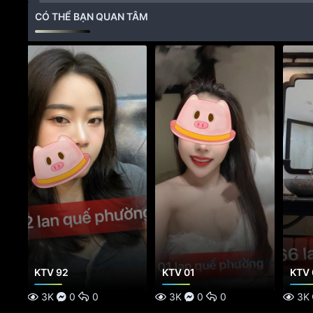
c
CÓ THỂ BẠN QUAN TÂM
:
KTV 92
KTV 01
KTV 
3K
0
0
3K
0
0
3K