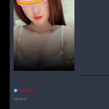
C
Thichduthu
ả
26/12/21
m
x
ú