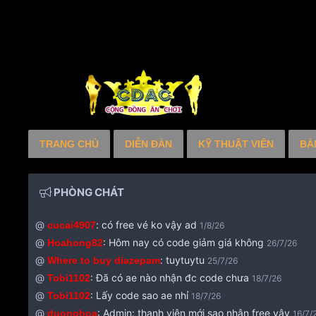
TRANG CHỦ
DIỄN ĐÀN
KỸ THUẬT VIÊN
BẢ
PHÒNG CHÁT
@
:
có free vé ko vậy ad
cucai4907
1/8/26
@
:
Hôm nay có code giảm giá không
Hoahong82
26/7/26
@
:
tuytuytu
Where to buy diazepam
25/7/26
@
:
Đã có ae nào nhận đc code chưa
Tobi1102
18/7/26
@
:
Lấy code sao ae nhỉ
Tobi1102
18/7/26
@
:
Admin: thanh viên mới sao nhận free vậy
duonghoa
16/7/