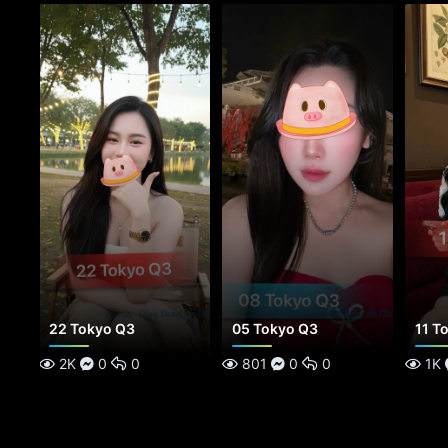
22 Tokyo Q3
05 Tokyo Q3
11 T
2K
0
0
801
0
0
1K