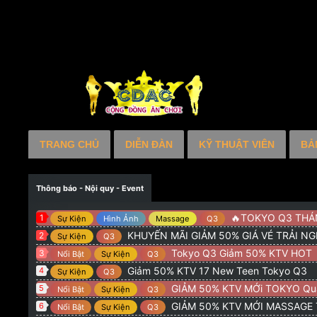
TRANG CHỦ
DIỄN ĐÀN
KỸ THUẬT VIÊN
BẢ
Thông báo - Nội quy - Event
🔥TOKYO Q3 THÁNG 5 : GI
1
Sự Kiện
Hình Ảnh
Massage
Q3
KHUYẾN MÃI GIẢM 50% GIÁ VÉ TRẢI N
2
Sự Kiện
Q3
Tokyo Q3 Giảm 50% KTV HOT
3
Nổi Bật
Sự Kiện
Q3
Giảm 50% KTV 17 New Teen Tokyo Q3
4
Sự Kiện
Q3
GIẢM 50% KTV MỚi TOKYO Qu
5
Nổi Bật
Sự Kiện
Q3
GIẢM 50% KTV MỚI MASSAGE
6
Nổi Bật
Sự Kiện
Q3