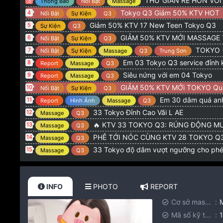
THƯ GIÃN RẺ HƠN VỚ
3
Thông Báo
Nổi Bật
Massage
Tokyo Q3 Giảm 50% KTV HOT
4
Nổi Bật
Sự Kiện
Q3
Giảm 50% KTV 17 New Teen Tokyo Q3
5
Sự Kiện
Q3
GIẢM 50% KTV MỚI MASSAGE
6
Nổi Bật
Sự Kiện
Q3
TOKYO + LQP G
7
Nổi Bật
Sự Kiện
Massage
Q3
Trung Sơn
Em 03 Tokyo Q3 service đỉnh 
8
Report
Massage
Q3
Siêu nứng với em 04 Tokyo
9
Report
Massage
Q3
GIẢM 50% KTV MỚi TOKYO Qu
10
Nổi Bật
Sự Kiện
Q3
Em 30 dâm quá anh
11
Report
Hình Ảnh
Massage
Q3
33 Tokyo Đỉnh Cao Vãi L AE
12
Massage
Q3
🔥 KTV 33 TOKYO Q3: RÚNG ĐỘNG MƯ
13
Massage
Q3
PHÊ TỚI NÓC CÙNG KTV 28 TOKYO Q3: CƠN NỨN
14
Massage
Q3
33 Tokyo độ dâm vượt ngưỡng cho ph
15
Massage
Q3
INFO
PHOTO
REPORT
Cơ sở massage
Mã số kỹ thuật viên