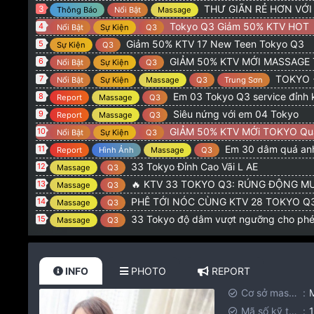
THƯ GIÃN RẺ HƠN VỚ
3
Thông Báo
Nổi Bật
Massage
Tokyo Q3 Giảm 50% KTV HOT
4
Nổi Bật
Sự Kiện
Q3
Giảm 50% KTV 17 New Teen Tokyo Q3
5
Sự Kiện
Q3
GIẢM 50% KTV MỚI MASSAGE
6
Nổi Bật
Sự Kiện
Q3
TOKYO + LQP G
7
Nổi Bật
Sự Kiện
Massage
Q3
Trung Sơn
Em 03 Tokyo Q3 service đỉnh 
8
Report
Massage
Q3
Siêu nứng với em 04 Tokyo
9
Report
Massage
Q3
GIẢM 50% KTV MỚi TOKYO Qu
10
Nổi Bật
Sự Kiện
Q3
Em 30 dâm quá anh
11
Report
Hình Ảnh
Massage
Q3
33 Tokyo Đỉnh Cao Vãi L AE
12
Massage
Q3
🔥 KTV 33 TOKYO Q3: RÚNG ĐỘNG MƯ
13
Massage
Q3
PHÊ TỚI NÓC CÙNG KTV 28 TOKYO Q3: CƠN NỨN
14
Massage
Q3
33 Tokyo độ dâm vượt ngưỡng cho ph
15
Massage
Q3
INFO
PHOTO
REPORT
Cơ sở massage
Mã số kỹ thuật viên