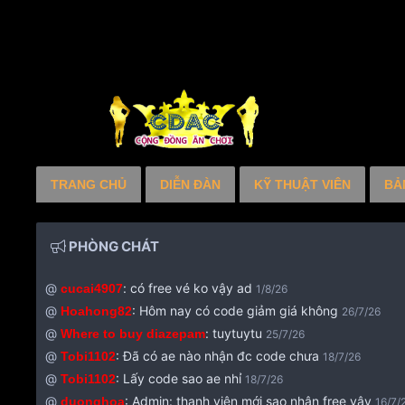
TRANG CHỦ
DIỄN ĐÀN
KỸ THUẬT VIÊN
BẢ
PHÒNG CHÁT
@
:
có free vé ko vậy ad
cucai4907
1/8/26
@
:
Hôm nay có code giảm giá không
Hoahong82
26/7/26
@
:
tuytuytu
Where to buy diazepam
25/7/26
@
:
Đã có ae nào nhận đc code chưa
Tobi1102
18/7/26
@
:
Lấy code sao ae nhỉ
Tobi1102
18/7/26
@
:
Admin: thanh viên mới sao nhận free vậy
duonghoa
16/7/