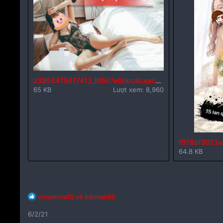
z3956475617412_bf9c7e6bbc4caac1219774c79edc1452.jpg
65 KB
Lượt xem: 8,960
f978bf3013a
64.8 KB
C
vonamma18
và
batman90
ả
6/2/21
m