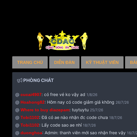
TRANG CHỦ
DIỄN ĐÀN
KỸ THUẬT VIÊN
BẢ
PHÒNG CHÁT
@
:
có free vé ko vậy ad
cucai4907
1/8/26
@
:
Hôm nay có code giảm giá không
Hoahong82
26/7/26
@
:
tuytuytu
Where to buy diazepam
25/7/26
@
:
Đã có ae nào nhận đc code chưa
Tobi1102
18/7/26
@
:
Lấy code sao ae nhỉ
Tobi1102
18/7/26
@
:
Admin: thanh viên mới sao nhận free vậy
duonghoa
16/7/