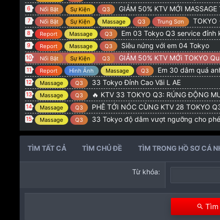
GIẢM 50% KTV MỚI MASSAGE
6
Nổi Bật
Sự Kiện
Q3
TOKYO + LQP G
7
Nổi Bật
Sự Kiện
Massage
Q3
Trung Sơn
Em 03 Tokyo Q3 service đỉnh 
8
Report
Massage
Q3
Siêu nứng với em 04 Tokyo
9
Report
Massage
Q3
GIẢM 50% KTV MỚi TOKYO Qu
10
Nổi Bật
Sự Kiện
Q3
Em 30 dâm quá anh
11
Report
Hình Ảnh
Massage
Q3
33 Tokyo Đỉnh Cao Vãi L AE
12
Massage
Q3
🔥 KTV 33 TOKYO Q3: RÚNG ĐỘNG MƯ
13
Massage
Q3
PHÊ TỚI NÓC CÙNG KTV 28 TOKYO Q3: CƠN NỨN
14
Massage
Q3
33 Tokyo độ dâm vượt ngưỡng cho ph
15
Massage
Q3
TÌM TẤT CẢ
TÌM CHỦ ĐỀ
TÌM TRONG HỒ SƠ CÁ 
Từ khóa
Tìm