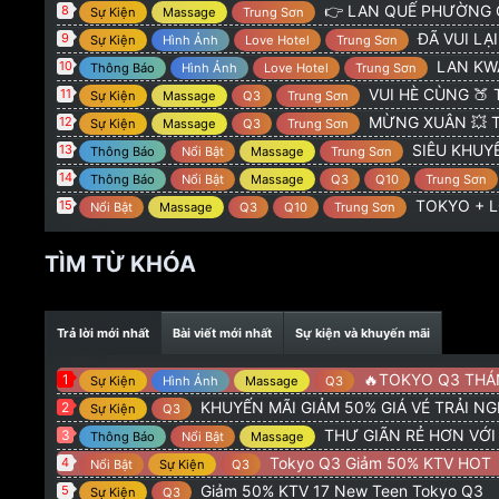
@
:
TOKYO 775 Hoàng Sa Q3 : GIẢM 50% KTV NEW 
Admin
👉 LAN QUẾ PHƯỜNG G
8
Sự Kiện
Massage
Trung Sơn
@
:
alo
orionvt15
8/2/26
ĐÃ VUI LẠI CÓ 
9
Sự Kiện
Hình Ảnh
Love Hotel
Trung Sơn
@
:
Tokio q3 có khuyên mãi giảm gia ve ko ad
Trọng Hiếu
20
LAN KWAI FONG 
10
Thông Báo
Hình Ảnh
Love Hotel
Trung Sơn
VUI HÈ CÙNG 🍑 TOKYO
11
Sự Kiện
Massage
Q3
Trung Sơn
MỪNG XUÂN 💥 TOKYO + 
12
Sự Kiện
Massage
Q3
Trung Sơn
SIÊU KHUYẾN
13
Thông Báo
Nổi Bật
Massage
Trung Sơn
14
Thông Báo
Nổi Bật
Massage
Q3
Q10
Trung Sơn
TOKYO + LQ
15
Nổi Bật
Massage
Q3
Q10
Trung Sơn
TÌM TỪ KHÓA
Trả lời mới nhất
Bài viết mới nhất
Sự kiện và khuyến mãi
🔥TOKYO Q3 THÁNG 5 : GI
1
Sự Kiện
Hình Ảnh
Massage
Q3
KHUYẾN MÃI GIẢM 50% GIÁ VÉ TRẢI N
2
Sự Kiện
Q3
THƯ GIÃN RẺ HƠN VỚ
3
Thông Báo
Nổi Bật
Massage
Tokyo Q3 Giảm 50% KTV HOT
4
Nổi Bật
Sự Kiện
Q3
Giảm 50% KTV 17 New Teen Tokyo Q3
5
Sự Kiện
Q3