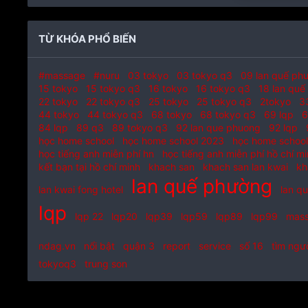
TỪ KHÓA PHỔ BIẾN
#massage
#nuru
03 tokyo
03 tokyo q3
09 lan quế ph
15 tokyo
15 tokyo q3
16 tokyo
16 tokyo q3
18 lan qu
22 tokyo
22 tokyo q3
25 tokyo
25 tokyo q3
2tokyo
3
44 tokyo
44 tokyo q3
68 tokyo
68 tokyo q3
69 lqp
6
84 lqp
89 q3
89 tokyo q3
92 lan que phuong
92 lqp
học home school
học home school 2023
học home school
học tiếng anh miễn phí hn
học tiếng anh miễn phí hồ chí m
kết bạn tại hồ chí minh
khach san
khach san lan kwai
kh
lan quế phường
lan kwai fong hotel
lan q
lqp
lqp 22
lqp20
lqp39
lqp59
lqp89
lqp99
mas
ndag.vn
nổi bật
quận 3
report
service
số 16
tìm ngư
tokyoq3
trung son