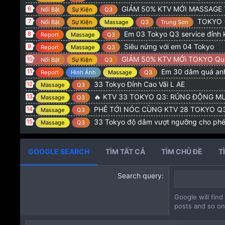
GIẢM 50% KTV MỚI MASSAGE
6
Nổi Bật
Sự Kiện
Q3
TOKYO + LQP G
7
Nổi Bật
Sự Kiện
Massage
Q3
Trung Sơn
Em 03 Tokyo Q3 service đỉnh 
8
Report
Massage
Q3
Siêu nứng với em 04 Tokyo
9
Report
Massage
Q3
GIẢM 50% KTV MỚi TOKYO Qu
10
Nổi Bật
Sự Kiện
Q3
Em 30 dâm quá anh
11
Report
Hình Ảnh
Massage
Q3
33 Tokyo Đỉnh Cao Vãi L AE
12
Massage
Q3
🔥 KTV 33 TOKYO Q3: RÚNG ĐỘNG MƯ
13
Massage
Q3
PHÊ TỚI NÓC CÙNG KTV 28 TOKYO Q3: CƠN NỨN
14
Massage
Q3
33 Tokyo độ dâm vượt ngưỡng cho ph
15
Massage
Q3
GOOGLE SEARCH
TÌM TẤT CẢ
TÌM CHỦ ĐỀ
T
Search query
Google will find
posts and so on.