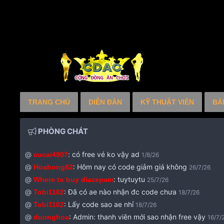
TRANG CHỦ
DIỄN ĐÀN
KỸ THUẬT VIÊN
BẢ
PHÒNG CHÁT
@
:
có free vé ko vậy ad
cucai4907
1/8/26
@
:
Hôm nay có code giảm giá không
Hoahong82
26/7/26
@
:
tuytuytu
Where to buy diazepam
25/7/26
@
:
Đã có ae nào nhận đc code chưa
Tobi1102
18/7/26
@
:
Lấy code sao ae nhỉ
Tobi1102
18/7/26
@
:
Admin: thanh viên mới sao nhận free vậy
duonghoa
16/7/