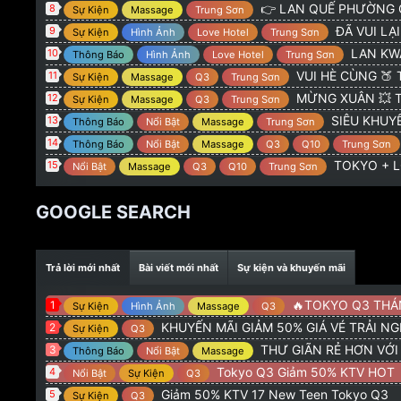
@
:
TOKYO 775 Hoàng Sa Q3 : GIẢM 50% KTV NEW 
Admin
👉 LAN QUẾ PHƯỜNG G
8
Sự Kiện
Massage
Trung Sơn
@
:
alo
orionvt15
8/2/26
ĐÃ VUI LẠI CÓ 
9
Sự Kiện
Hình Ảnh
Love Hotel
Trung Sơn
@
:
Tokio q3 có khuyên mãi giảm gia ve ko ad
Trọng Hiếu
20
LAN KWAI FONG 
10
Thông Báo
Hình Ảnh
Love Hotel
Trung Sơn
VUI HÈ CÙNG 🍑 TOKYO
11
Sự Kiện
Massage
Q3
Trung Sơn
MỪNG XUÂN 💥 TOKYO + 
12
Sự Kiện
Massage
Q3
Trung Sơn
SIÊU KHUYẾN
13
Thông Báo
Nổi Bật
Massage
Trung Sơn
14
Thông Báo
Nổi Bật
Massage
Q3
Q10
Trung Sơn
TOKYO + LQ
15
Nổi Bật
Massage
Q3
Q10
Trung Sơn
GOOGLE SEARCH
Trả lời mới nhất
Bài viết mới nhất
Sự kiện và khuyến mãi
🔥TOKYO Q3 THÁNG 5 : GI
1
Sự Kiện
Hình Ảnh
Massage
Q3
KHUYẾN MÃI GIẢM 50% GIÁ VÉ TRẢI N
2
Sự Kiện
Q3
THƯ GIÃN RẺ HƠN VỚ
3
Thông Báo
Nổi Bật
Massage
Tokyo Q3 Giảm 50% KTV HOT
4
Nổi Bật
Sự Kiện
Q3
Giảm 50% KTV 17 New Teen Tokyo Q3
5
Sự Kiện
Q3